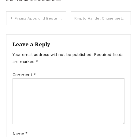
Post
Finanz Apps und Beste Krypto Börsen für eine ganzheitliche Finanzsicht integrieren
Krypto Handel Online bietet Werkzeuge, Finanzen News liefert Kontext
navigation
Leave a Reply
Your email address will not be published.
Required fields
are marked
*
Comment
*
Name
*