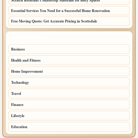
Scratch Resistant Countertop Materials for Busy Spaces
Essential Services You Need for a Successful Home Renovation
Free Moving Quote: Get Accurate Pricing in Scottsdale
TOP CATEGORIES
Business
95
Health and Fitness
61
Home Improvement
53
Technology
47
Travel
45
Finance
36
Lifestyle
30
Education
27